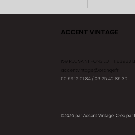
ACCENT VINTAGE
Triumph
Volkswagen 181
159 RUE SAINT PONS LOT 11, 83980
accentvintage@orange.fr
09 53 12 91 84 / 06 25 42 85 39
©2020 par
Accent Vintage.
Créé par