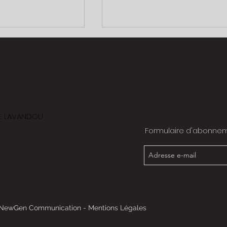
ntes
 LE LAVANDOU
SABLAGE / Porsche 901 /01 196
Formulaire d'abonne
NewGen Communication
-
Mentions Légales