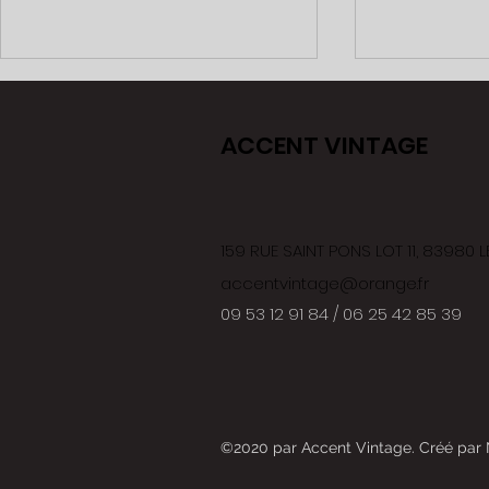
ACCENT VINTAGE
SABLAGE / Ja
SABLAGE / Volets bois
159 RUE SAINT PONS LOT 11, 83980
accentvintage@orange.fr
09 53 12 91 84 / 06 25 42 85 39
©2020 par
Accent Vintage.
Créé par