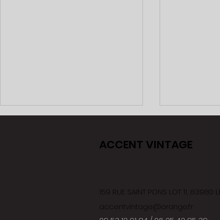
ACCENT VINTAGE
SABLAGE / Ja
SABLAGE / Volets bois
159 RUE SAINT PONS LOT 11, 83980
accentvintage@orange.fr