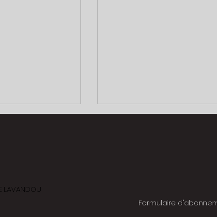
ntes
 LE LAVANDOU
SABLAGE / Porsche 901 /01 196
Formulaire d'abonne