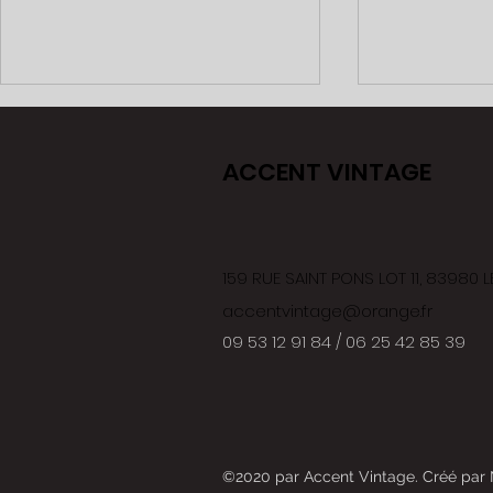
ACCENT VINTAGE
Triumph
Volkswagen 181
159 RUE SAINT PONS LOT 11, 83980
accentvintage@orange.fr
09 53 12 91 84 / 06 25 42 85 39
©2020 par
Accent Vintage.
Créé par